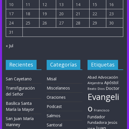
10
11
12
13
14
15
16
17
18
19
20
21
22
23
24
25
26
27
28
29
30
31
« Jul
Recientes
Categorías
Etiquetas
Abad
Advocación
San Cayetano
Misal
Apóstol
Alejandria
Transfiguración
Miscelaneos
Doctor
Dios
Beato
Evangeli
del Señor
Oraciones
Basílica Santa
o
Podcast
María la Mayor
Francisco
Salmos
Fundador
San Juan María
Fundadora
Jesús
Vianney
Santoral
Juan
jose