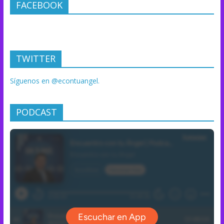
FACEBOOK
TWITTER
Síguenos en @econtuangel.
PODCAST