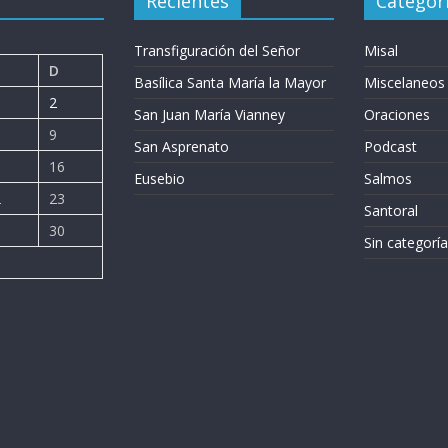
Recientes
Categor
Transfiguración del Señor
Misal
D
Basílica Santa María la Mayor
Miscelaneos
2
San Juan María Vianney
Oraciones
9
San Asprenato
Podcast
5
16
Eusebio
Salmos
2
23
Santoral
9
30
Sin categoría