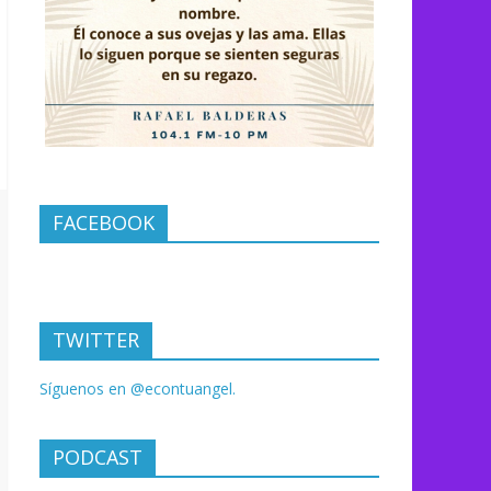
FACEBOOK
TWITTER
Síguenos en @econtuangel.
PODCAST