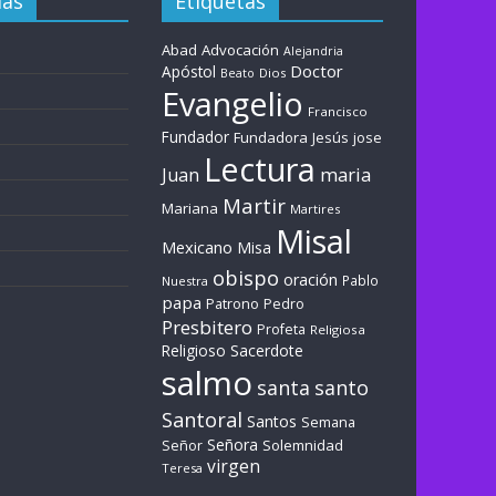
ías
Etiquetas
Abad
Advocación
Alejandria
Doctor
Apóstol
Dios
Beato
Evangelio
Francisco
Fundador
Fundadora
Jesús
jose
Lectura
maria
Juan
Martir
Mariana
Martires
Misal
Mexicano
Misa
obispo
oración
Pablo
Nuestra
papa
Patrono
Pedro
Presbitero
Profeta
Religiosa
Sacerdote
Religioso
salmo
santa
santo
Santoral
Santos
Semana
Señora
Solemnidad
Señor
virgen
Teresa