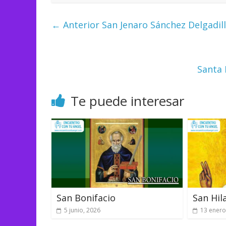
← Anterior
San Jenaro Sánchez Delgadil
Santa 
Te puede interesar
San Bonifacio
San Hil
5 junio, 2026
13 enero