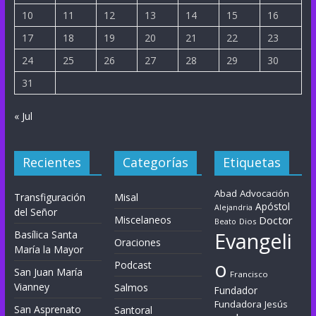
10
11
12
13
14
15
16
17
18
19
20
21
22
23
24
25
26
27
28
29
30
31
« Jul
Recientes
Categorías
Etiquetas
Abad
Advocación
Transfiguración
Misal
Apóstol
Alejandria
del Señor
Miscelaneos
Doctor
Dios
Beato
Evangeli
Basílica Santa
Oraciones
María la Mayor
o
Podcast
San Juan María
Francisco
Vianney
Salmos
Fundador
Fundadora
Jesús
San Asprenato
Santoral