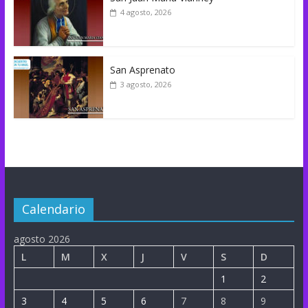
4 agosto, 2026
San Asprenato
3 agosto, 2026
Calendario
agosto 2026
L
M
X
J
V
S
D
1
2
3
4
5
6
7
8
9