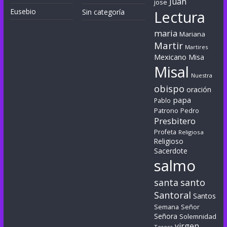
Juan
jose
Eusebio
Sin categoría
Lectura
maria
Mariana
Martir
Martires
Mexicano
Misa
Misal
Nuestra
obispo
oración
papa
Pablo
Patrono
Pedro
Presbitero
Profeta
Religiosa
Religioso
Sacerdote
salmo
santa
santo
Santoral
Santos
Semana
Señor
Señora
Solemnidad
virgen
Teresa