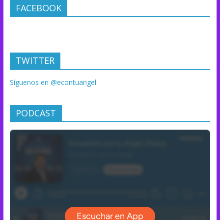
FACEBOOK
TWITTER
Síguenos en @econtuangel.
PODCAST