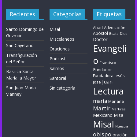
Recientes
Categorías
Etiquetas
Abad
Advocación
Santo Domingo de
Misal
Apóstol
Dios
Beato
Guzmán
Miscelaneos
Doctor
Evangeli
San Cayetano
Oraciones
Transfiguración
o
Podcast
del Señor
Francisco
Salmos
Fundador
Basílica Santa
Fundadora
Jesús
María la Mayor
Santoral
Juan
jose
San Juan María
Sin categoría
Lectura
Vianney
maria
Mariana
Martir
Martires
Mexicano
Misa
Misal
Nuestra
obispo
oración