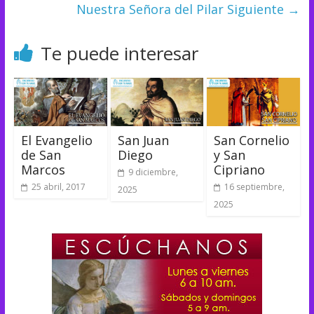
Nuestra Señora del Pilar
Siguiente →
Te puede interesar
El Evangelio
San Juan
San Cornelio
de San
Diego
y San
Marcos
Cipriano
9 diciembre,
25 abril, 2017
16 septiembre,
2025
2025