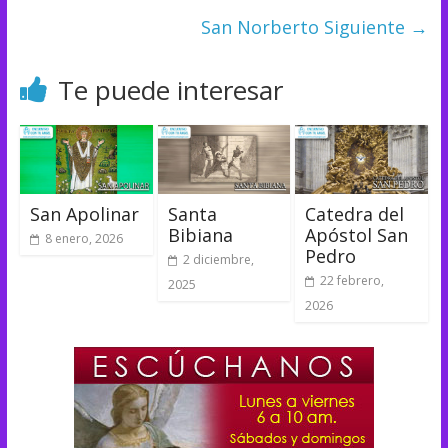
San Norberto
Siguiente →
Te puede interesar
San Apolinar
Santa
Catedra del
Bibiana
Apóstol San
8 enero, 2026
Pedro
2 diciembre,
22 febrero,
2025
2026