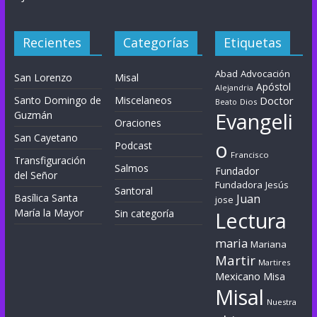
Recientes
Categorías
Etiquetas
Abad
Advocación
San Lorenzo
Misal
Apóstol
Alejandria
Santo Domingo de
Miscelaneos
Doctor
Dios
Beato
Evangeli
Guzmán
Oraciones
San Cayetano
o
Podcast
Francisco
Transfiguración
Salmos
Fundador
del Señor
Fundadora
Jesús
Santoral
Basílica Santa
Juan
jose
María la Mayor
Sin categoría
Lectura
maria
Mariana
Martir
Martires
Mexicano
Misa
Misal
Nuestra