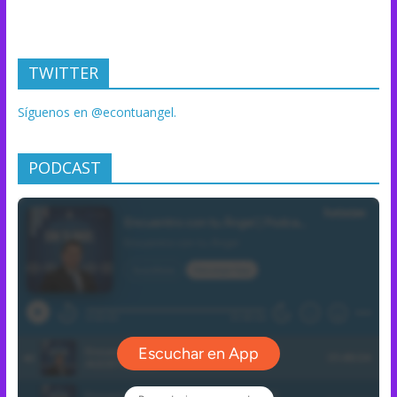
TWITTER
Síguenos en @econtuangel.
PODCAST