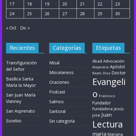
17
18
19
20
21
22
23
24
25
26
27
28
29
30
« Oct
Dic »
Recientes
Categorías
Etiquetas
Abad
Advocación
Transfiguración
Misal
Apóstol
Alejandria
del Señor
Miscelaneos
Doctor
Dios
Beato
Evangeli
Basílica Santa
Oraciones
María la Mayor
o
Podcast
San Juan María
Francisco
Vianney
Salmos
Fundador
Fundadora
Jesús
San Asprenato
Santoral
Juan
jose
Eusebio
Sin categoría
Lectura
maria
Mariana