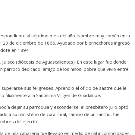
Correspondiente al séptimo mes del año. Nombre muy común en la
o el 20 de diciembre de 1866. Ayudado por bienhechores ingresó
rdote en 1894.
lisco (diócesis de Aguascalientes). En este lugar fue donde
 un párroco dedicado, amigo de los niños, pobre que vivió entre
superarse sus feligreses. Aprendió el oficio de sastre que le
ó filialmente a la Santísima Virgen de Guadalupe.
 podía dejar su parroquia y esconderse; el presbítero Julio optó
do a su ministerio de cura rural, camino de un rancho, fue
bros del ejército.
 silla de una caballería fue llevado en medio de mil incomodidades,