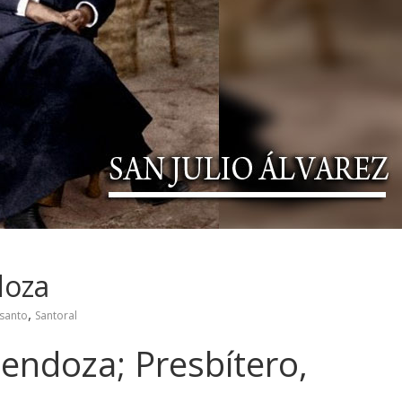
doza
,
santo
Santoral
Mendoza; Presbítero,