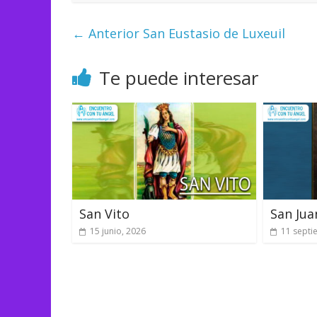
← Anterior
San Eustasio de Luxeuil
Te puede interesar
San Vito
San Jua
15 junio, 2026
11 septi