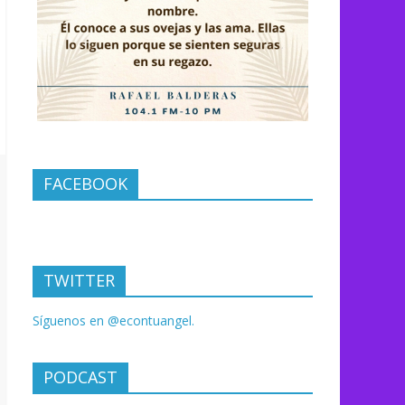
FACEBOOK
TWITTER
Síguenos en @econtuangel.
PODCAST