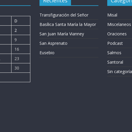
Recientes
Categor
Transfiguración del Señor
Misal
D
Basílica Santa María la Mayor
Miscelaneos
2
San Juan María Vianney
Oraciones
9
San Asprenato
Podcast
5
16
Eusebio
Salmos
2
23
Santoral
9
30
Sin categoría