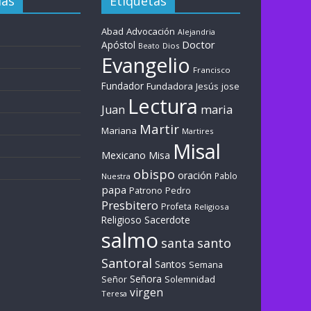
ías
Etiquetas
Abad
Advocación
Alejandria
Doctor
Apóstol
Dios
Beato
Evangelio
Francisco
Fundador
Fundadora
Jesús
jose
Lectura
maria
Juan
Martir
Mariana
Martires
Misal
Mexicano
Misa
obispo
oración
Pablo
Nuestra
papa
Patrono
Pedro
Presbitero
Profeta
Religiosa
Sacerdote
Religioso
salmo
santa
santo
Santoral
Santos
Semana
Señora
Solemnidad
Señor
virgen
Teresa