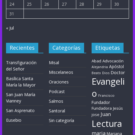
24
25
26
27
28
29
30
31
« Jul
Recientes
Categorías
Etiquetas
Abad
Advocación
Transfiguración
Misal
Apóstol
Alejandria
del Señor
Miscelaneos
Doctor
Dios
Beato
Evangeli
Basílica Santa
Oraciones
María la Mayor
o
Podcast
San Juan María
Francisco
Vianney
Salmos
Fundador
Fundadora
Jesús
San Asprenato
Santoral
Juan
jose
Eusebio
Sin categoría
Lectura
maria
Mariana