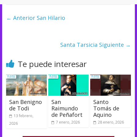
← Anterior
San Hilario
Santa Tarsicia
Siguiente →
Te puede interesar
San Benigno
San
Santo
de Todi
Raimundo
Tomás de
de Peñafort
Aquino
13 febrero,
7 enero, 2026
28 enero, 2026
2026