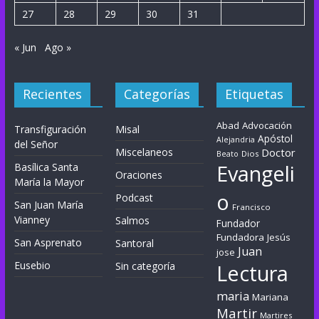
27
28
29
30
31
« Jun
Ago »
Recientes
Categorías
Etiquetas
Abad
Advocación
Transfiguración
Misal
Apóstol
Alejandria
del Señor
Miscelaneos
Doctor
Dios
Beato
Evangeli
Basílica Santa
Oraciones
María la Mayor
o
Podcast
San Juan María
Francisco
Vianney
Salmos
Fundador
Fundadora
Jesús
San Asprenato
Santoral
Juan
jose
Eusebio
Sin categoría
Lectura
maria
Mariana
Martir
Martires