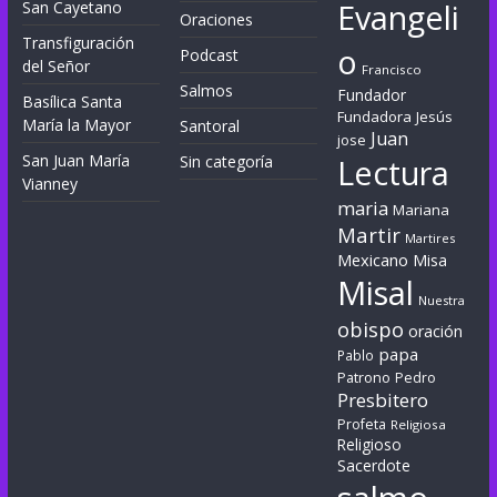
Evangeli
San Cayetano
Oraciones
Transfiguración
o
Podcast
del Señor
Francisco
Salmos
Fundador
Basílica Santa
Fundadora
Jesús
María la Mayor
Santoral
Juan
jose
San Juan María
Sin categoría
Lectura
Vianney
maria
Mariana
Martir
Martires
Mexicano
Misa
Misal
Nuestra
obispo
oración
papa
Pablo
Patrono
Pedro
Presbitero
Profeta
Religiosa
Religioso
Sacerdote