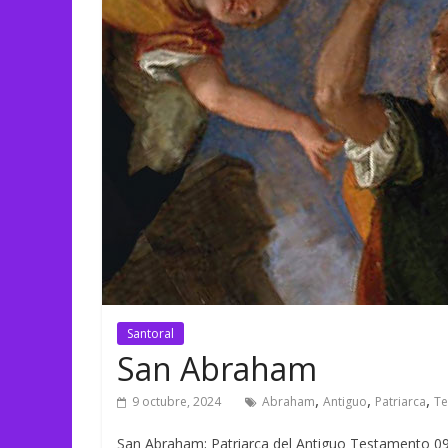
Santoral
San Abraham
,
,
,
9 octubre, 2024
Abraham
Antiguo
Patriarca
Te
San Abraham; Patriarca del Antiguo Testamento 0