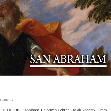
stamento
9 DE OCTUBRE Abraham. De origen Hebreo. De ab, «padre», y ram,