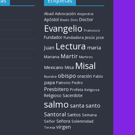
ías
Etiquetas
Abad
Advocación
Alejandria
Doctor
Apóstol
Dios
Beato
Evangelio
Francisco
Fundador
Fundadora
Jesús
jose
Lectura
maria
Juan
Martir
Mariana
Martires
Misal
Mexicano
Misa
obispo
oración
Pablo
Nuestra
papa
Patrono
Pedro
Presbitero
Profeta
Religiosa
Sacerdote
Religioso
salmo
santa
santo
Santoral
Santos
Semana
Señora
Solemnidad
Señor
virgen
Teresa