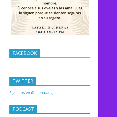
FACEBOOK
TWITTER
Síguenos en @econtuangel.
PODCAST