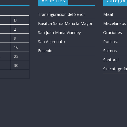
Recientes
Categor
Transfiguración del Señor
Misal
D
Basílica Santa María la Mayor
Miscelaneos
2
San Juan María Vianney
Oraciones
9
San Asprenato
Podcast
5
16
Eusebio
Salmos
2
23
Santoral
9
30
Sin categoría