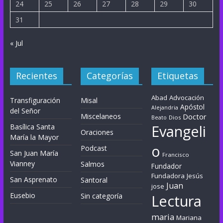
24
25
26
27
28
29
30
31
« Jul
Recientes
Categorías
Etiquetas
Abad
Advocación
Transfiguración
Misal
Apóstol
Alejandria
del Señor
Miscelaneos
Doctor
Dios
Beato
Evangeli
Basílica Santa
Oraciones
María la Mayor
o
Podcast
San Juan María
Francisco
Vianney
Salmos
Fundador
Fundadora
Jesús
San Asprenato
Santoral
Juan
jose
Eusebio
Sin categoría
Lectura
maria
Mariana