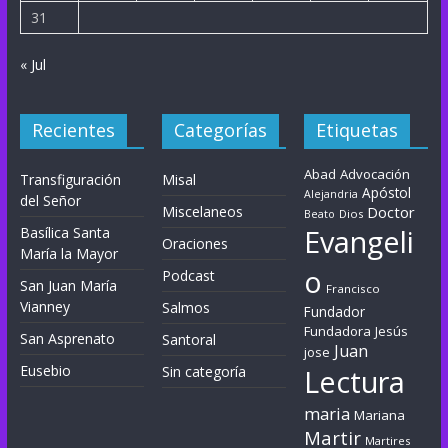
31
« Jul
Recientes
Categorías
Etiquetas
Abad
Advocación
Transfiguración
Misal
Apóstol
Alejandria
del Señor
Miscelaneos
Doctor
Dios
Beato
Evangeli
Basílica Santa
Oraciones
María la Mayor
o
Podcast
San Juan María
Francisco
Vianney
Salmos
Fundador
Fundadora
Jesús
San Asprenato
Santoral
Juan
jose
Eusebio
Sin categoría
Lectura
maria
Mariana
Martir
Martires