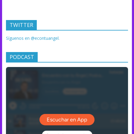
TWITTER
Síguenos en @econtuangel.
PODCAST