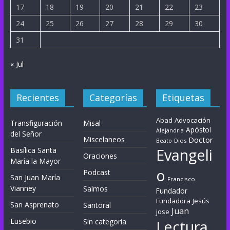
17
18
19
20
21
22
23
24
25
26
27
28
29
30
31
« Jul
Recientes
Categorías
Etiquetas
Abad
Advocación
Transfiguración
Misal
Apóstol
Alejandria
del Señor
Miscelaneos
Doctor
Dios
Beato
Evangeli
Basílica Santa
Oraciones
María la Mayor
o
Podcast
San Juan María
Francisco
Vianney
Salmos
Fundador
Fundadora
Jesús
San Asprenato
Santoral
Juan
jose
Eusebio
Sin categoría
Lectura