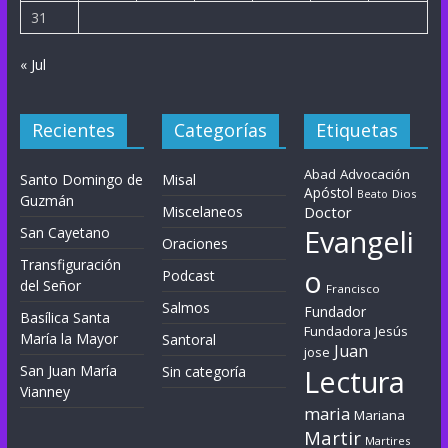
31
« Jul
Recientes
Categorías
Etiquetas
Abad
Advocación
Santo Domingo de
Misal
Apóstol
Dios
Beato
Guzmán
Miscelaneos
Doctor
Evangeli
San Cayetano
Oraciones
Transfiguración
o
Podcast
del Señor
Francisco
Salmos
Fundador
Basílica Santa
Fundadora
Jesús
María la Mayor
Santoral
Juan
jose
San Juan María
Sin categoría
Lectura
Vianney
maria
Mariana
Martir
Martires