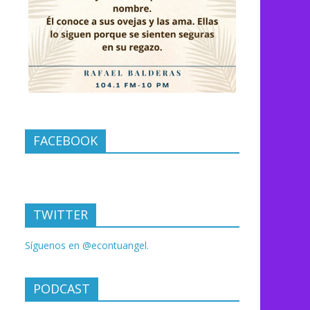
FACEBOOK
TWITTER
Síguenos en @econtuangel.
PODCAST