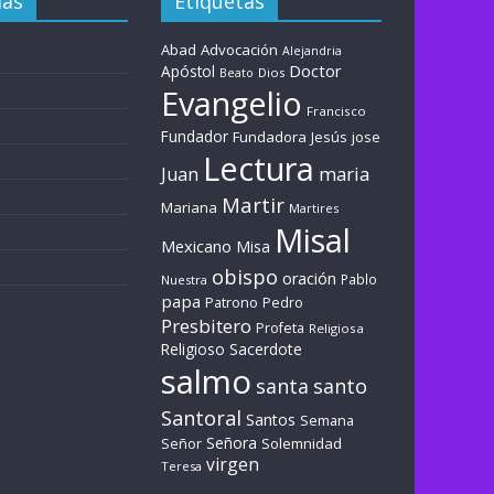
ías
Etiquetas
Abad
Advocación
Alejandria
Doctor
Apóstol
Dios
Beato
Evangelio
Francisco
Fundador
Fundadora
Jesús
jose
Lectura
maria
Juan
Martir
Mariana
Martires
Misal
Mexicano
Misa
obispo
oración
Pablo
Nuestra
papa
Patrono
Pedro
Presbitero
Profeta
Religiosa
Sacerdote
Religioso
salmo
santa
santo
Santoral
Santos
Semana
Señora
Solemnidad
Señor
virgen
Teresa