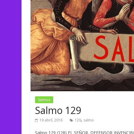
Salmos
Salmo 129
,
19 abril, 2016
129
salmo
Salmo 129 (128) EL SEÑOR, DEFENSOR INVENCIBLE