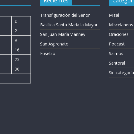
Recientes
Categor
Transfiguración del Señor
Misal
D
Basílica Santa María la Mayor
Miscelaneos
2
San Juan María Vianney
Oraciones
9
San Asprenato
Podcast
5
16
Eusebio
Salmos
2
23
Santoral
9
30
Sin categoría