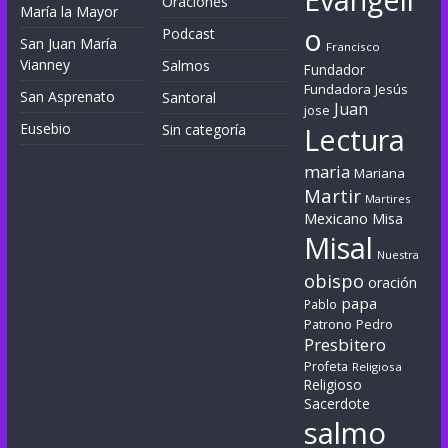
Oraciones
María la Mayor
o
Podcast
San Juan María
Francisco
Vianney
Salmos
Fundador
Fundadora
Jesús
San Asprenato
Santoral
Juan
jose
Eusebio
Sin categoría
Lectura
maria
Mariana
Martir
Martires
Mexicano
Misa
Misal
Nuestra
obispo
oración
papa
Pablo
Patrono
Pedro
Presbitero
Profeta
Religiosa
Religioso
Sacerdote
salmo