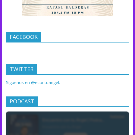
FACEBOOK
TWITTER
Síguenos en @econtuangel.
PODCAST