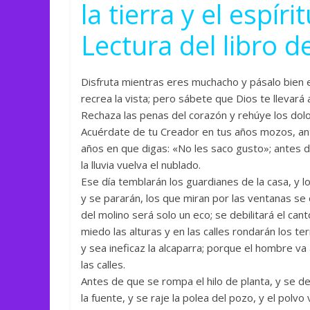
la tierra y el espíri
Lectura del libro de
Disfruta mientras eres muchacho y pásalo bien en
recrea la vista; pero sábete que Dios te llevará 
Rechaza las penas del corazón y rehúye los dolo
Acuérdate de tu Creador en tus años mozos, ante
años en que digas: «No les saco gusto»; antes de 
la lluvia vuelva el nublado.
Ese día temblarán los guardianes de la casa, y 
y se pararán, los que miran por las ventanas se o
del molino será solo un eco; se debilitará el can
miedo las alturas y en las calles rondarán los te
y sea ineficaz la alcaparra; porque el hombre va
las calles.
Antes de que se rompa el hilo de planta, y se de
la fuente, y se raje la polea del pozo, y el polvo 