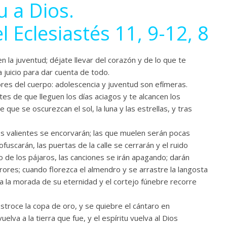
tu a Dios.
l Eclesiastés 11, 9-12, 8
 la juventud; déjate llevar del corazón y de lo que te
a juicio para dar cuenta de todo.
res del cuerpo: adolescencia y juventud son efímeras.
s de que lleguen los días aciagos y te alcancen los
que se oscurezcan el sol, la luna y las estrellas, y tras
los valientes se encorvarán; las que muelen serán pocas
fuscarán, las puertas de la calle se cerrarán y el ruido
to de los pájaros, las canciones se irán apagando; darán
rrores; cuando florezca el almendro y se arrastre la langosta
 a la morada de su eternidad y el cortejo fúnebre recorre
stroce la copa de oro, y se quiebre el cántaro en
vuelva a la tierra que fue, y el espíritu vuelva al Dios