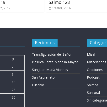
119
Salmo 128
ro, 2017
19 abril, 2016
Recientes
Categor
Transfiguración del Señor
Misal
D
Basílica Santa María la Mayor
Miscelaneos
2
San Juan María Vianney
Oraciones
9
San Asprenato
Podcast
5
16
Eusebio
Salmos
2
23
Santoral
9
30
Sin categoría