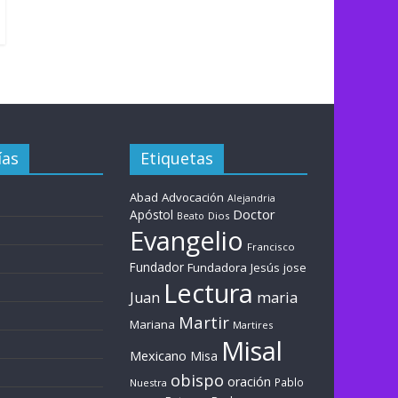
ías
Etiquetas
Abad
Advocación
Alejandria
Doctor
Apóstol
Dios
Beato
Evangelio
Francisco
Fundador
Fundadora
Jesús
jose
Lectura
maria
Juan
Martir
Mariana
Martires
Misal
Mexicano
Misa
obispo
oración
Pablo
Nuestra