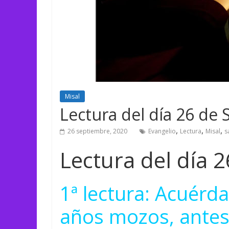
Misal
Lectura del día 26 de
,
,
,
26 septiembre, 2020
Evangelio
Lectura
Misal
s
Lectura del día 
1ª lectura: Acuérda
años mozos, antes 