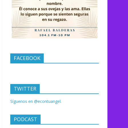
FACEBOOK
TWITTER
Síguenos en @econtuangel.
PODCAST