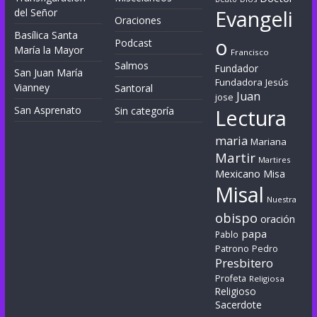
Evangeli
del Señor
Oraciones
Basílica Santa
o
Podcast
María la Mayor
Francisco
Salmos
Fundador
San Juan María
Fundadora
Jesús
Vianney
Santoral
Juan
jose
San Asprenato
Sin categoría
Lectura
maria
Mariana
Martir
Martires
Mexicano
Misa
Misal
Nuestra
obispo
oración
papa
Pablo
Patrono
Pedro
Presbitero
Profeta
Religiosa
Religioso
Sacerdote