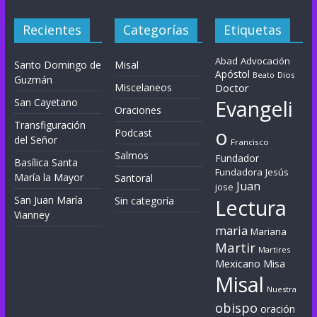
Recientes
Categorías
Etiquetas
Abad
Advocación
Santo Domingo de
Misal
Apóstol
Dios
Beato
Guzmán
Miscelaneos
Doctor
Evangeli
San Cayetano
Oraciones
Transfiguración
o
Podcast
del Señor
Francisco
Salmos
Fundador
Basílica Santa
Fundadora
Jesús
María la Mayor
Santoral
Juan
jose
San Juan María
Sin categoría
Lectura
Vianney
maria
Mariana
Martir
Martires
Mexicano
Misa
Misal
Nuestra
obispo
oración