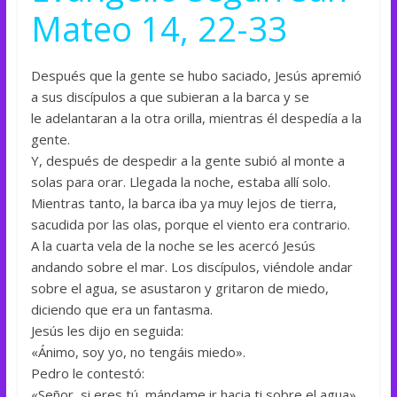
Mateo 14, 22-33
Después que la gente se hubo saciado, Jesús apremió
a sus discípulos a que subieran a la barca y se
le adelantaran a la otra orilla, mientras él despedía a la
gente.
Y, después de despedir a la gente subió al monte a
solas para orar. Llegada la noche, estaba allí solo.
Mientras tanto, la barca iba ya muy lejos de tierra,
sacudida por las olas, porque el viento era contrario.
A la cuarta vela de la noche se les acercó Jesús
andando sobre el mar. Los discípulos, viéndole andar
sobre el agua, se asustaron y gritaron de miedo,
diciendo que era un fantasma.
Jesús les dijo en seguida:
«Ánimo, soy yo, no tengáis miedo».
Pedro le contestó:
«Señor, si eres tú, mándame ir hacia ti sobre el agua».