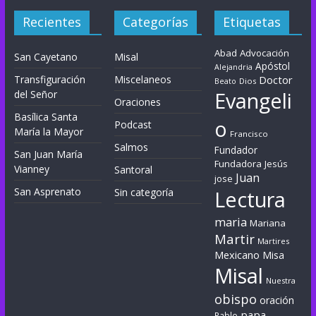
Recientes
Categorías
Etiquetas
Abad
Advocación
San Cayetano
Misal
Apóstol
Alejandria
Transfiguración
Miscelaneos
Doctor
Dios
Beato
Evangeli
del Señor
Oraciones
Basílica Santa
o
Podcast
María la Mayor
Francisco
Salmos
Fundador
San Juan María
Fundadora
Jesús
Vianney
Santoral
Juan
jose
San Asprenato
Sin categoría
Lectura
maria
Mariana
Martir
Martires
Mexicano
Misa
Misal
Nuestra
obispo
oración
papa
Pablo