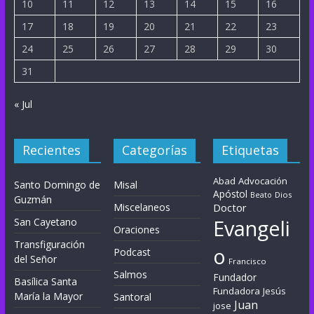
10
11
12
13
14
15
16
17
18
19
20
21
22
23
24
25
26
27
28
29
30
31
« Jul
Recientes
Categorías
Etiquetas
Abad
Advocación
Santo Domingo de
Misal
Apóstol
Dios
Beato
Guzmán
Miscelaneos
Doctor
Evangeli
San Cayetano
Oraciones
Transfiguración
o
Podcast
del Señor
Francisco
Salmos
Fundador
Basílica Santa
Fundadora
Jesús
María la Mayor
Santoral
Juan
jose