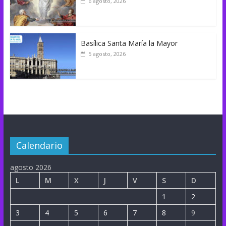
6 agosto, 2026
Basílica Santa María la Mayor
5 agosto, 2026
Calendario
agosto 2026
L
M
X
J
V
S
D
1
2
3
4
5
6
7
8
9