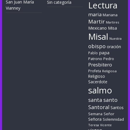
San Juan María
Sin categoría
Lectura
Vianney
maria
Mariana
Martir
Martires
Mexicano
Misa
Misal
Nuestra
obispo
oración
papa
Pablo
Patrono
Pedro
Presbitero
Profeta
Religiosa
Religioso
Sacerdote
salmo
santa
santo
Santoral
Santos
Semana
Señor
Señora
Solemnidad
Teresa
Vicente