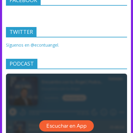
FACEBOOK
TWITTER
Síguenos en @econtuangel.
PODCAST