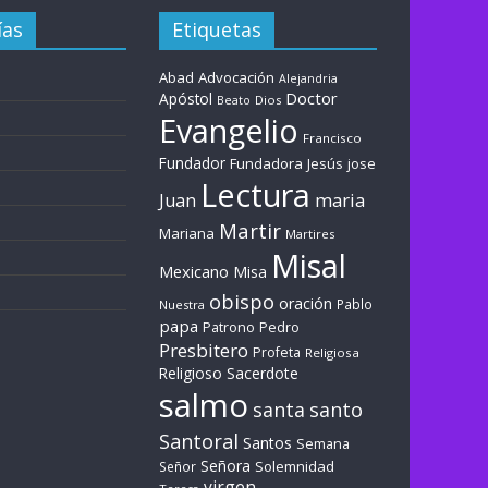
ías
Etiquetas
Abad
Advocación
Alejandria
Doctor
Apóstol
Dios
Beato
Evangelio
Francisco
Fundador
Fundadora
Jesús
jose
Lectura
maria
Juan
Martir
Mariana
Martires
Misal
Mexicano
Misa
obispo
oración
Pablo
Nuestra
papa
Patrono
Pedro
Presbitero
Profeta
Religiosa
Sacerdote
Religioso
salmo
santa
santo
Santoral
Santos
Semana
Señora
Solemnidad
Señor
virgen