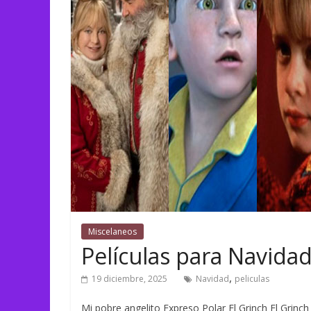
Miscelaneos
Películas para Navida
,
19 diciembre, 2025
Navidad
peliculas
Mi pobre angelito Expreso Polar El Grinch El Grin