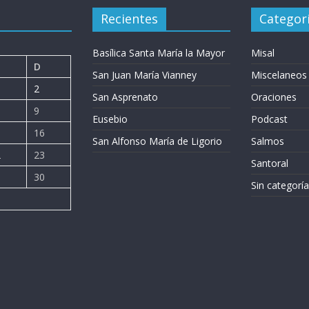
Recientes
Categor
Basílica Santa María la Mayor
Misal
D
San Juan María Vianney
Miscelaneos
2
San Asprenato
Oraciones
9
Eusebio
Podcast
5
16
San Alfonso María de Ligorio
Salmos
2
23
Santoral
9
30
Sin categoría