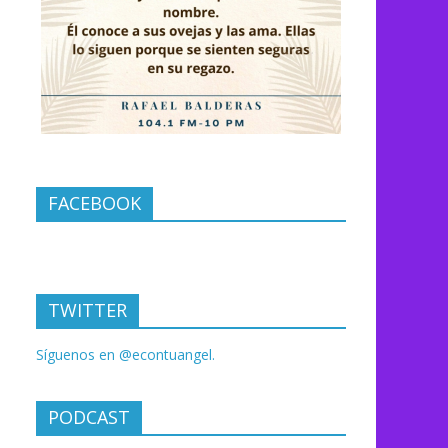
FACEBOOK
TWITTER
Síguenos en @econtuangel.
PODCAST