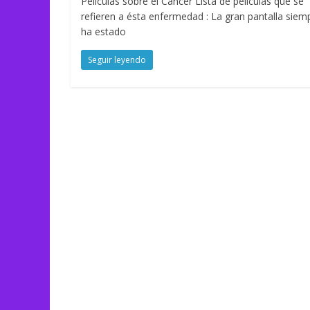
Películas sobre el Cáncer Lista de películas que se
refieren a ésta enfermedad : La gran pantalla siem
ha estado
Seguir leyendo