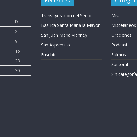
Recientes
Categor
Transfiguración del Señor
Misal
D
Basílica Santa María la Mayor
Miscelaneos
2
San Juan María Vianney
Oraciones
9
San Asprenato
Podcast
5
16
Eusebio
Salmos
2
23
Santoral
9
30
Sin categoría