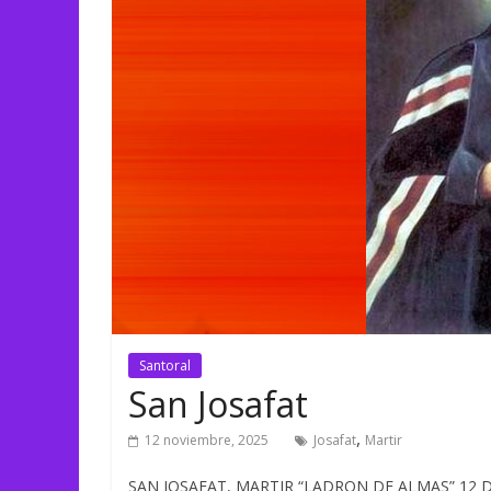
Santoral
San Josafat
,
12 noviembre, 2025
Josafat
Martir
SAN JOSAFAT, MARTIR “LADRON DE ALMAS” 12 DE N