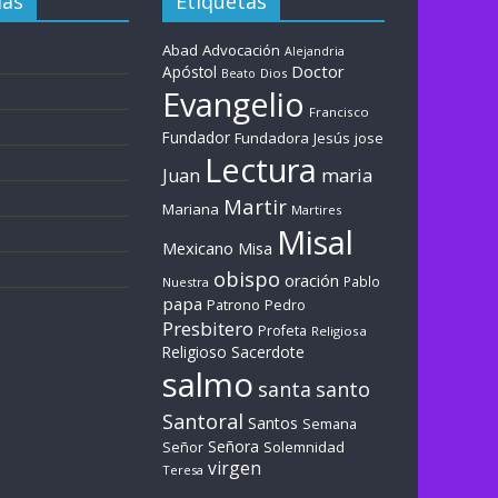
ías
Etiquetas
Abad
Advocación
Alejandria
Doctor
Apóstol
Dios
Beato
Evangelio
Francisco
Fundador
Fundadora
Jesús
jose
Lectura
maria
Juan
Martir
Mariana
Martires
Misal
Mexicano
Misa
obispo
oración
Pablo
Nuestra
papa
Patrono
Pedro
Presbitero
Profeta
Religiosa
Sacerdote
Religioso
salmo
santa
santo
Santoral
Santos
Semana
Señora
Solemnidad
Señor
virgen
Teresa