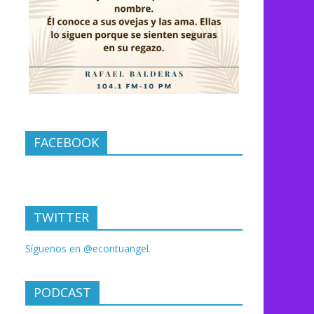
FACEBOOK
TWITTER
Síguenos en @econtuangel.
PODCAST