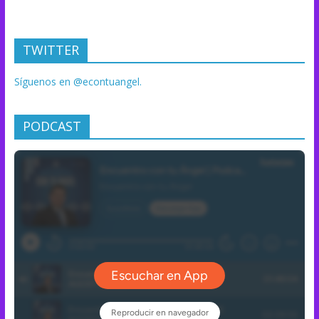
TWITTER
Síguenos en @econtuangel.
PODCAST