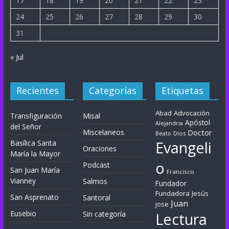
17
18
19
20
21
22
23
24
25
26
27
28
29
30
31
« Jul
Recientes
Categorías
Etiquetas
Abad
Advocación
Transfiguración
Misal
Apóstol
Alejandria
del Señor
Miscelaneos
Doctor
Dios
Beato
Evangeli
Basílica Santa
Oraciones
María la Mayor
o
Podcast
San Juan María
Francisco
Vianney
Salmos
Fundador
Fundadora
Jesús
San Asprenato
Santoral
Juan
jose
Eusebio
Sin categoría
Lectura