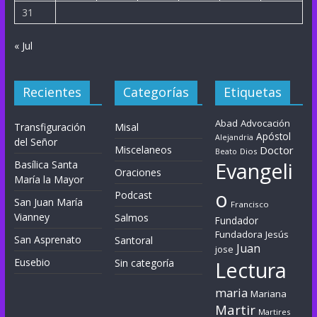
31
« Jul
Recientes
Categorías
Etiquetas
Abad
Advocación
Transfiguración
Misal
Apóstol
Alejandria
del Señor
Miscelaneos
Doctor
Dios
Beato
Evangeli
Basílica Santa
Oraciones
María la Mayor
o
Podcast
San Juan María
Francisco
Vianney
Salmos
Fundador
Fundadora
Jesús
San Asprenato
Santoral
Juan
jose
Eusebio
Sin categoría
Lectura
maria
Mariana
Martir
Martires