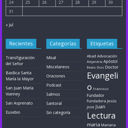
24
25
26
27
28
29
30
31
« Jul
Recientes
Categorías
Etiquetas
Abad
Advocación
Transfiguración
Misal
Apóstol
Alejandria
del Señor
Miscelaneos
Doctor
Dios
Beato
Evangeli
Basílica Santa
Oraciones
María la Mayor
o
Podcast
San Juan María
Francisco
Vianney
Salmos
Fundador
Fundadora
Jesús
San Asprenato
Santoral
Juan
jose
Eusebio
Sin categoría
Lectura
maria
Mariana