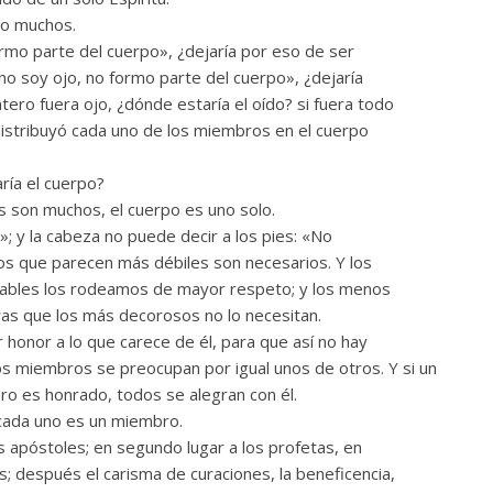
no muchos.
ormo parte del cuerpo», ¿dejaría por eso de ser
 no soy ojo, no formo parte del cuerpo», ¿dejaría
tero fuera ojo, ¿dónde estaría el oído? si fuera todo
 distribuyó cada uno de los miembros en el cuerpo
ría el cuerpo?
 son muchos, el cuerpo es uno solo.
»; y la cabeza no puede decir a los pies: «No
ros que parecen más débiles son necesarios. Y los
ables los rodeamos de mayor respeto; y los menos
as que los más decorosos no lo necesitan.
honor a lo que carece de él, para que así no hay
los miembros se preocupan por igual unos de otros. Y si un
ro es honrado, todos se alegran con él.
 cada uno es un miembro.
os apóstoles; en segundo lugar a los profetas, en
s; después el carisma de curaciones, la beneficencia,