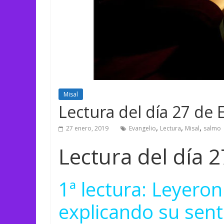
Misal
Lectura del día 27 de
,
,
,
27 enero, 2019
Evangelio
Lectura
Misal
salmo
Lectura del día 
1ª lectura: Leyeron 
explicando su sent