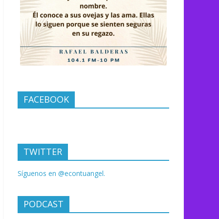
FACEBOOK
TWITTER
Síguenos en @econtuangel.
PODCAST