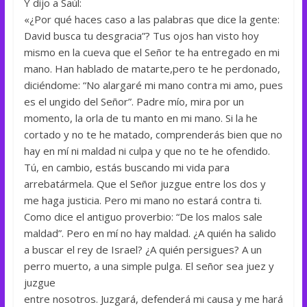
Y dijo a Saúl:
«¿Por qué haces caso a las palabras que dice la gente:
David busca tu desgracia”? Tus ojos han visto hoy
mismo en la cueva que el Señor te ha entregado en mi
mano. Han hablado de matarte,pero te he perdonado,
diciéndome: “No alargaré mi mano contra mi amo, pues
es el ungido del Señor”. Padre mío, mira por un
momento, la orla de tu manto en mi mano. Si la he
cortado y no te he matado, comprenderás bien que no
hay en mí ni maldad ni culpa y que no te he ofendido.
Tú, en cambio, estás buscando mi vida para
arrebatármela. Que el Señor juzgue entre los dos y
me haga justicia. Pero mi mano no estará contra ti.
Como dice el antiguo proverbio: “De los malos sale
maldad”. Pero en mí no hay maldad. ¿A quién ha salido
a buscar el rey de Israel? ¿A quién persigues? A un
perro muerto, a una simple pulga. El señor sea juez y
juzgue
entre nosotros. Juzgará, defenderá mi causa y me hará