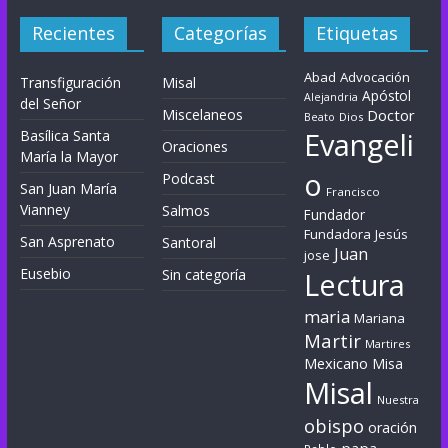
Recientes
Categorías
Etiquetas
Abad
Advocación
Transfiguración
Misal
Apóstol
Alejandria
del Señor
Miscelaneos
Doctor
Dios
Beato
Evangeli
Basílica Santa
Oraciones
María la Mayor
o
Podcast
San Juan María
Francisco
Vianney
Salmos
Fundador
Fundadora
Jesús
San Asprenato
Santoral
Juan
jose
Eusebio
Sin categoría
Lectura
maria
Mariana
Martir
Martires
Mexicano
Misa
Misal
Nuestra
obispo
oración