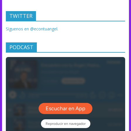
TWITTER
Síguenos en @econtuangel.
PODCAST