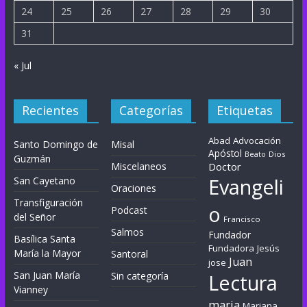
24
25
26
27
28
29
30
31
« Jul
Recientes
Categorías
Etiquetas
Abad
Advocación
Santo Domingo de
Misal
Apóstol
Dios
Beato
Guzmán
Miscelaneos
Doctor
Evangeli
San Cayetano
Oraciones
Transfiguración
o
Podcast
del Señor
Francisco
Salmos
Fundador
Basílica Santa
Fundadora
Jesús
María la Mayor
Santoral
Juan
jose
San Juan María
Sin categoría
Lectura
Vianney
maria
Mariana