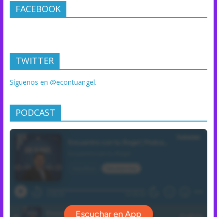
FACEBOOK
TWITTER
Síguenos en @econtuangel.
PODCAST