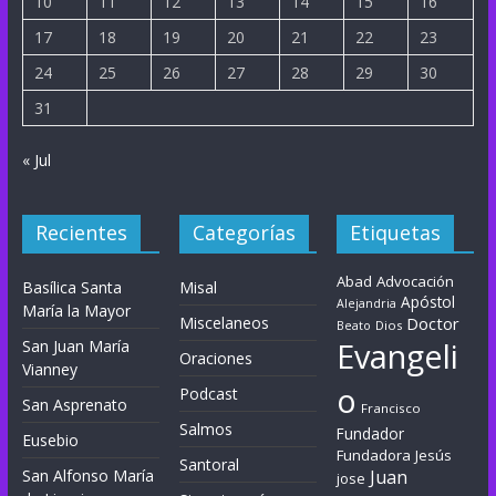
10
11
12
13
14
15
16
17
18
19
20
21
22
23
24
25
26
27
28
29
30
31
« Jul
Recientes
Categorías
Etiquetas
Abad
Advocación
Basílica Santa
Misal
Apóstol
Alejandria
María la Mayor
Miscelaneos
Doctor
Dios
Beato
Evangeli
San Juan María
Oraciones
Vianney
o
Podcast
San Asprenato
Francisco
Salmos
Fundador
Eusebio
Fundadora
Jesús
Santoral
San Alfonso María
Juan
jose