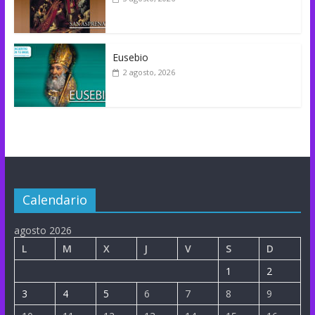
Eusebio
2 agosto, 2026
Calendario
agosto 2026
L
M
X
J
V
S
D
1
2
3
4
5
6
7
8
9