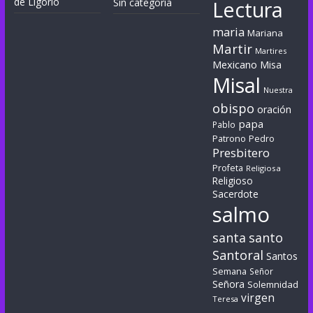
de Ligorio
Sin categoría
Lectura
maria
Mariana
Martir
Martires
Mexicano
Misa
Misal
Nuestra
obispo
oración
papa
Pablo
Patrono
Pedro
Presbitero
Profeta
Religiosa
Religioso
Sacerdote
salmo
santa
santo
Santoral
Santos
Semana
Señor
Señora
Solemnidad
virgen
Teresa