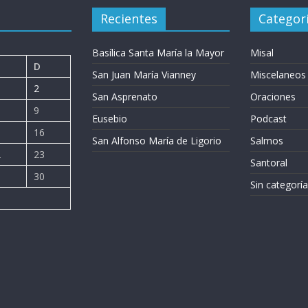
Recientes
Categor
Basílica Santa María la Mayor
Misal
D
San Juan María Vianney
Miscelaneos
2
San Asprenato
Oraciones
9
Eusebio
Podcast
5
16
San Alfonso María de Ligorio
Salmos
2
23
Santoral
9
30
Sin categoría