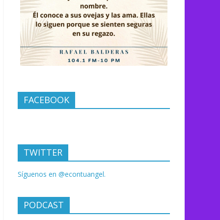
FACEBOOK
TWITTER
Síguenos en @econtuangel.
PODCAST