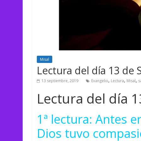
Misal
Lectura del día 13 de
,
,
,
13 septiembre, 2019
Evangelio
Lectura
Misal
s
Lectura del día 
1ª lectura: Antes 
Dios tuvo compasi