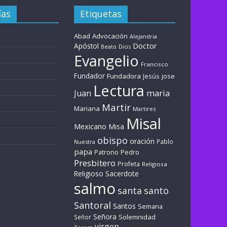
ías
Etiquetas
Abad
Advocación
Alejandria
Doctor
Apóstol
Dios
Beato
Evangelio
Francisco
Fundador
Fundadora
Jesús
jose
Lectura
maria
Juan
Martir
Mariana
Martires
Misal
Mexicano
Misa
obispo
oración
Pablo
Nuestra
papa
Patrono
Pedro
Presbitero
Profeta
Religiosa
Sacerdote
Religioso
salmo
santa
santo
Santoral
Santos
Semana
Señora
Solemnidad
Señor
virgen