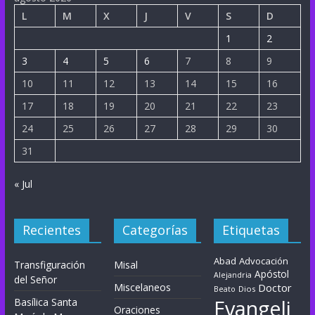
L
M
X
J
V
S
D
1
2
3
4
5
6
7
8
9
10
11
12
13
14
15
16
17
18
19
20
21
22
23
24
25
26
27
28
29
30
31
« Jul
Recientes
Categorías
Etiquetas
Abad
Advocación
Transfiguración
Misal
Apóstol
Alejandria
del Señor
Miscelaneos
Doctor
Dios
Beato
Evangeli
Basílica Santa
Oraciones