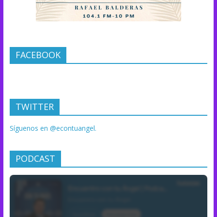
FACEBOOK
TWITTER
Síguenos en @econtuangel.
PODCAST