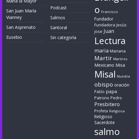
María la Mayor
o
Podcast
San Juan María
Francisco
Vianney
Salmos
Fundador
Fundadora
Jesús
San Asprenato
Santoral
Juan
jose
Eusebio
Sin categoría
Lectura
maria
Mariana
Martir
Martires
Mexicano
Misa
Misal
Nuestra
obispo
oración
papa
Pablo
Patrono
Pedro
Presbitero
Profeta
Religiosa
Religioso
Sacerdote
salmo