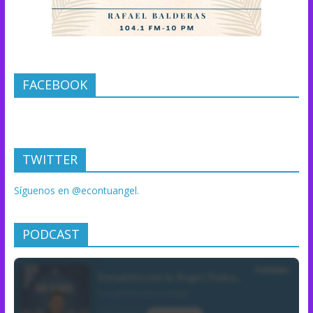
FACEBOOK
TWITTER
Síguenos en @econtuangel.
PODCAST