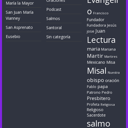
Oraciones
María la Mayor
o
Podcast
San Juan María
Francisco
Vianney
Salmos
Fundador
Fundadora
Jesús
San Asprenato
Santoral
Juan
jose
Eusebio
Sin categoría
Lectura
maria
Mariana
Martir
Martires
Mexicano
Misa
Misal
Nuestra
obispo
oración
papa
Pablo
Patrono
Pedro
Presbitero
Profeta
Religiosa
Religioso
Sacerdote
salmo