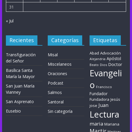
31
« Jul
Recientes
Categorías
Etiquetas
Abad
Advocación
Transfiguración
Misal
Apóstol
Alejandria
del Señor
Miscelaneos
Doctor
Dios
Beato
Evangeli
Basílica Santa
Oraciones
María la Mayor
o
Podcast
San Juan María
Francisco
Vianney
Salmos
Fundador
Fundadora
Jesús
San Asprenato
Santoral
Juan
jose
Eusebio
Sin categoría
Lectura
maria
Mariana
Martir
Martires