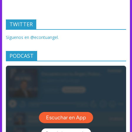
TWITTER
Síguenos en @econtuangel.
PODCAST