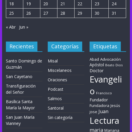
18
19
20
21
22
23
24
25
26
27
28
29
30
31
« Abr
Jun »
Recientes
Categorías
Etiquetas
Abad
Advocación
Santo Domingo de
Misal
Apóstol
Dios
Beato
Guzmán
Miscelaneos
Doctor
Evangeli
San Cayetano
Oraciones
Transfiguración
o
Podcast
del Señor
Francisco
Salmos
Fundador
Basílica Santa
Fundadora
Jesús
María la Mayor
Santoral
Juan
jose
San Juan María
Sin categoría
Lectura
Vianney
maria
Mariana